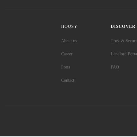
HOUSY
DISCOVER
About us
Trust & Securi
Career
Landlord Porta
Press
FAQ
Contact