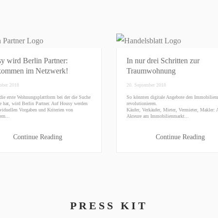
y wird Berlin Partner:
In nur drei Schritten zur
kommen im Netzwerk!
Traumwohnung
ober 2018
20. September 2018
die erste Wohnungsplattform bei der die Suche
So könnten digitale Angebote den Immobilien
e hat, wird Berlin Partner. Auf Housy werden
revolutionieren.
ividuellen Vorgaben und Kriterien von
Käufer, Verkäufer, Mieter, Vermieter, Makler: 
ern...
Akteure am Immobilienmarkt...
Continue Reading
Continue Reading
PRESS KIT