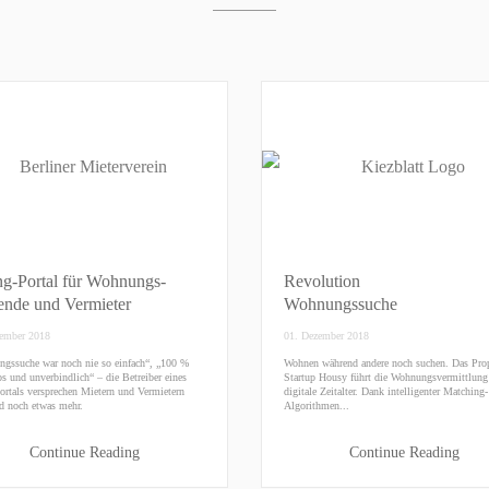
ng-Portal für Wohnungs-
Revolution
ende und Vermieter
Wohnungssuche
ember 2018
01. Dezember 2018
gssuche war noch nie so einfach“, „100 %
Wohnen während andere noch suchen. Das Pro
s und unverbindlich“ – die Betreiber eines
Startup Housy führt die Wohnungsvermittlung
ortals versprechen Mietern und Vermietern
digitale Zeitalter. Dank intelligenter Matching-
nd noch etwas mehr.
Algorithmen...
Continue Reading
Continue Reading