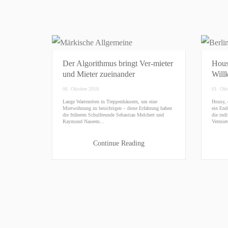
Der Algorithmus bringt Ver-mieter
Hous
und Mieter zueinander
Will
06. Oktober 2018
01. Okt
Lange Wartezeiten in Treppenhäusern, um eine
Housy, 
Mietwohnung zu besichtigen – diese Erfahrung haben
ein End
die früheren Schulfreunde Sebastian Melchert und
die ind
Raymond Naseem...
Vermiet
Continue Reading