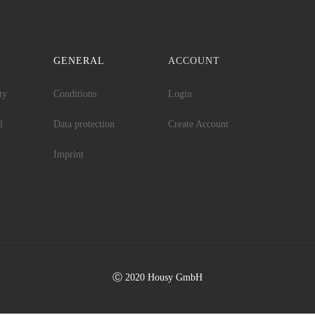
GENERAL
ACCOUNT
ty
Conditions
Login
l
Data protection
Create Account
Imprint
Ⓒ 2020 Housy GmbH