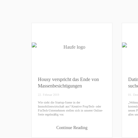
Housy verspricht das Ende von
Dati
Massenbesichtigungen
such
22. Februar 2019
01. Dez
Wie sieht die Startup-Szene in der
„Wohnun
Immobilienwirtschaft aus? Kreative PropTech- oder
kostenlo
FinTech-Unternehmen stellen sich in unserer Online-
neuen P
Serie regelmäßig vor.
alles u
Continue Reading